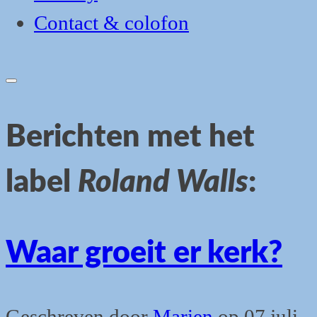
Contact & colofon
Open
search
form
Berichten met het
label
Roland Walls
:
Waar groeit er kerk?
Geschreven door
Marien
op
07 juli