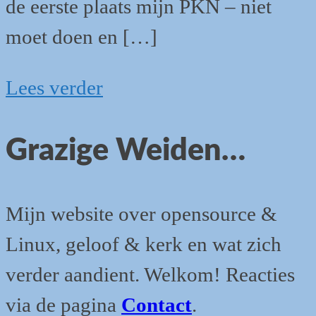
de eerste plaats mijn PKN – niet
moet doen en […]
Waar
Lees verder
groeit
Grazige Weiden…
er
kerk?
Mijn website over opensource &
Linux, geloof & kerk en wat zich
verder aandient. Welkom! Reacties
via de pagina
Contact
.